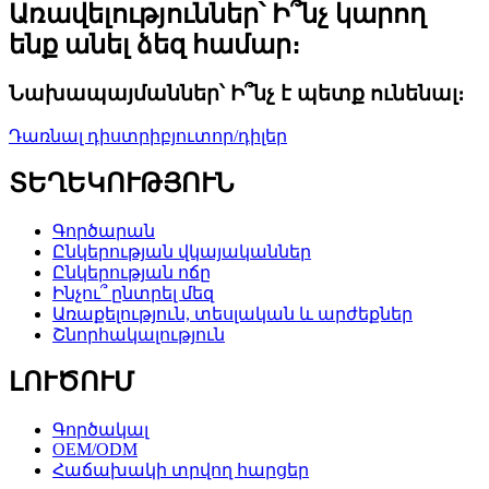
Առավելություններ՝ Ի՞նչ կարող
ենք անել ձեզ համար։
Նախապայմաններ՝ Ի՞նչ է պետք ունենալ։
Դառնալ դիստրիբյուտոր/դիլեր
ՏԵՂԵԿՈՒԹՅՈՒՆ
Գործարան
Ընկերության վկայականներ
Ընկերության ոճը
Ինչու՞ ընտրել մեզ
Առաքելություն, տեսլական և արժեքներ
Շնորհակալություն
ԼՈՒԾՈՒՄ
Գործակալ
OEM/ODM
Հաճախակի տրվող հարցեր