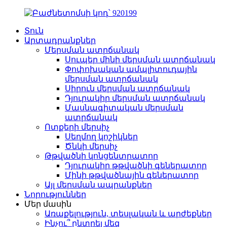
Տուն
Արտադրանքներ
Մերսման ատրճանակ
Սուպեր մինի մերսման ատրճանակ
Փոփոխական ամպլիտուդային
մերսման ատրճանակ
Սիրուն մերսման ատրճանակ
Դյուրակիր մերսման ատրճանակ
Մասնագիտական ​​մերսման
ատրճանակ
Ոտքերի մերսիչ
Սեղմող կոշիկներ
Ծնկի մերսիչ
Թթվածնի կոնցենտրատոր
Դյուրակիր թթվածնի գեներատոր
Մինի թթվածնային գեներատոր
Այլ մերսման ապրանքներ
Նորություններ
Մեր մասին
Առաքելություն, տեսլական և արժեքներ
Ինչու՞ ընտրել մեզ