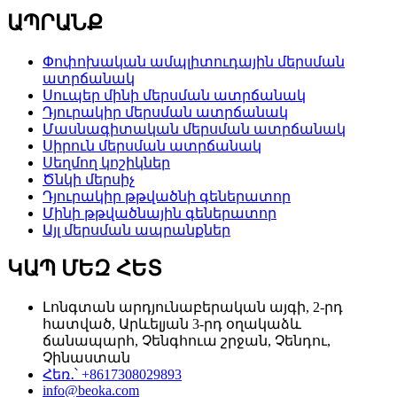
ԱՊՐԱՆՔ
Փոփոխական ամպլիտուդային մերսման
ատրճանակ
Սուպեր մինի մերսման ատրճանակ
Դյուրակիր մերսման ատրճանակ
Մասնագիտական ​​մերսման ատրճանակ
Սիրուն մերսման ատրճանակ
Սեղմող կոշիկներ
Ծնկի մերսիչ
Դյուրակիր թթվածնի գեներատոր
Մինի թթվածնային գեներատոր
Այլ մերսման ապրանքներ
ԿԱՊ ՄԵԶ ՀԵՏ
Լոնգտան արդյունաբերական այգի, 2-րդ
հատված, Արևելյան 3-րդ օղակաձև
ճանապարհ, Չենգհուա շրջան, Չենդու,
Չինաստան
Հեռ․՝ +8617308029893
info@beoka.com